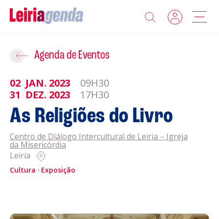
Agenda
Adicionar ao Roteiro
Agenda de Eventos
Sobre a Leiriagenda
02
JAN.
2023
09H30
ROTEIROS EXISTENTES
31
DEZ.
2023
17H30
Promotores
As Religiões do Livro
CRIAR NOVO
Clubes Desportivos
Centro de Diálogo Intercultural de Leiria – Igreja
da Misericórdia
Leiria
Contactos
Cultura
Exposição
Gravar
Informações
Política de Privacidade
Política de Cookies