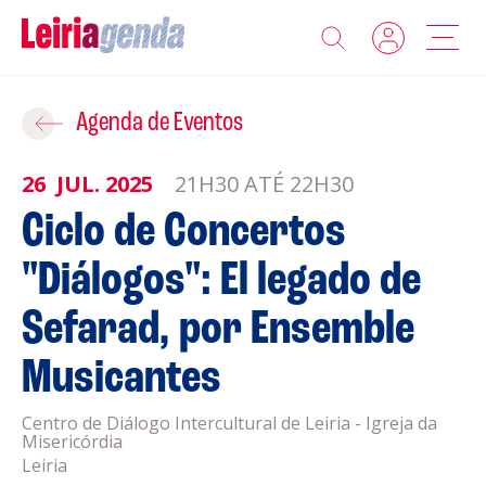
Agenda
Adicionar ao Roteiro
Agenda de Eventos
Sobre a Leiriagenda
26
JUL.
2025
21H30 ATÉ 22H30
ROTEIROS EXISTENTES
Ciclo de Concertos
Promotores
"Diálogos": El legado de
CRIAR NOVO
Clubes Desportivos
Sefarad, por Ensemble
Contactos
Musicantes
Gravar
Informações
Centro de Diálogo Intercultural de Leiria - Igreja da
Misericórdia
Política de Privacidade
Leiria
Política de Cookies