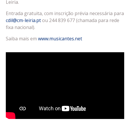
Leiria.
Entrada gratuita, com inscrição prévia necessária para
cdil@cm-leiria.pt
ou 244 839 677 (chamada para rede
fixa nacional).
Saiba mais em
www.musicantes.net