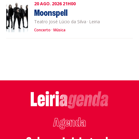
20
AGO.
2026
21H00
Moonspell
Teatro José Lúcio da Silva
·
Leiria
Concerto
Música
Agenda