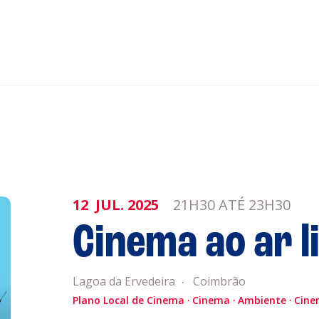
nar ao Roteiro
ISTENTES
12
JUL.
2025
21H30 ATÉ 23H30
genda
Informaçõe
Cinema ao ar li
Política de 
Política de 
obre a
Lagoa da Ervedeira
Coimbrão
Acompanhe a
Plano Local de Cinema
Cinema
Ambiente
Cine