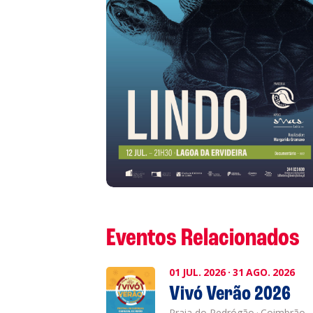
L
P
Cl
Co
Eventos Relacionados
01
JUL.
2026
·
31
AGO.
2026
Vivó Verão 2026
Praia do Pedrógão
·
Coimbrão