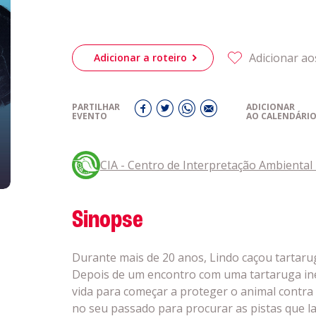
eiriagenda
CULTURA
Adicionar ao
romotores
Adicionar a roteiro
ubes Desportivos
PARTILHAR
ADICIONAR
EVENTO
AO CALENDÁRI
ntactos
CIA - Centro de Interpretação Ambiental 
Sinopse
Durante mais de 20 anos, Lindo caçou tartarug
Depois de um encontro com uma tartaruga ine
vida para começar a proteger o animal contr
no seu passado para procurar as pistas que la