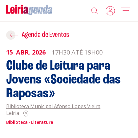
Agenda
Adicionar ao Roteiro
Agenda de Eventos
Sobre a Leiriagenda
15
ABR.
2026
17H30 ATÉ 19H00
ROTEIROS EXISTENTES
Clube de Leitura para
Promotores
Jovens «Sociedade das
CRIAR NOVO
Clubes Desportivos
Raposas»
Contactos
Biblioteca Municipal Afonso Lopes Vieira
Leiria
Gravar
Informações
Biblioteca
Literatura
Política de Privacidade
Política de Cookies