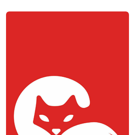
Acompanhe a Leiria Agenda
CULTURA
DESPORTO