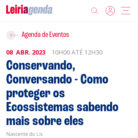
Agenda
Adicionar ao Roteiro
Agenda de Eventos
Sobre a Leiriagenda
08
ABR.
2023
10H00 ATÉ 12H30
ROTEIROS EXISTENTES
Conservando,
Promotores
Conversando - Como
CRIAR NOVO
Clubes Desportivos
proteger os
Contactos
Ecossistemas sabendo
Gravar
mais sobre eles
Informações
Política de Privacidade
Nascente do Lis
Política de Cookies