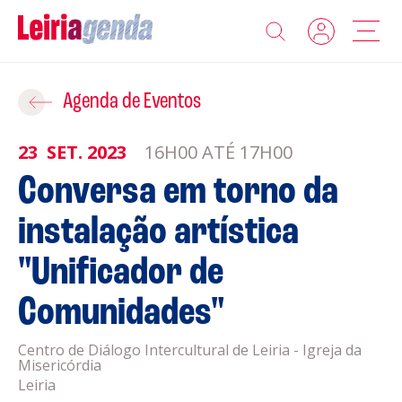
Agenda
Adicionar ao Roteiro
Agenda de Eventos
Sobre a Leiriagenda
23
SET.
2023
16H00 ATÉ 17H00
ROTEIROS EXISTENTES
Conversa em torno da
Promotores
instalação artística
CRIAR NOVO
Clubes Desportivos
"Unificador de
Contactos
Comunidades"
Gravar
Informações
Centro de Diálogo Intercultural de Leiria - Igreja da
Misericórdia
Política de Privacidade
Leiria
Política de Cookies