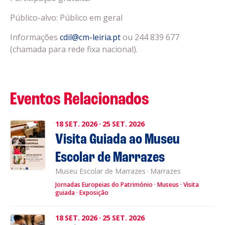
Público-alvo: Público em geral
Informações
cdil@cm-leiria.pt
ou 244 839 677
(chamada para rede fixa nacional).
Eventos Relacionados
18
SET.
2026
·
25
SET.
2026
Visita Guiada ao Museu
Escolar de Marrazes
Museu Escolar de Marrazes
·
Marrazes
Jornadas Europeias do Património
Museus
Visita
guiada
Exposição
18
SET.
2026
·
25
SET.
2026