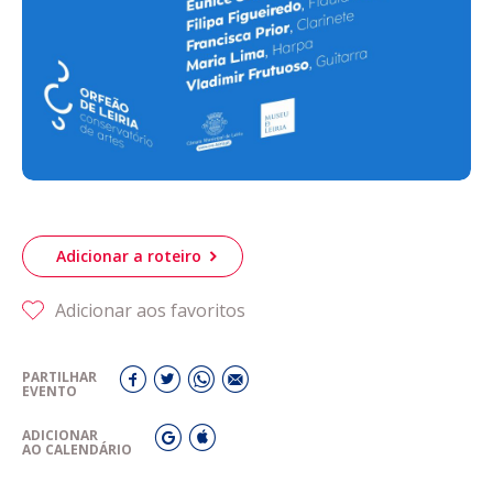
Adicionar a roteiro
Adicionar aos favoritos
PARTILHAR
EVENTO
ADICIONAR
AO CALENDÁRIO