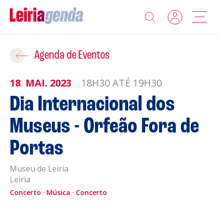
Agenda
Adicionar ao Roteiro
Agenda de Eventos
Sobre a Leiriagenda
18
MAI.
2023
18H30 ATÉ 19H30
ROTEIROS EXISTENTES
Dia Internacional dos
Promotores
Museus - Orfeão Fora de
CRIAR NOVO
Clubes Desportivos
Portas
Contactos
Museu de Leiria
Leiria
Gravar
Informações
Concerto
Música
Concerto
Política de Privacidade
Política de Cookies