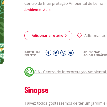
obre a
Centro de Interpretação Ambiental de Leiria
Acompanhe a
Ambiente
Aula
eiriagenda
CULTURA
romotores
Adicionar ao
Adicionar a roteiro
ubes Desportivos
PARTILHAR
ADICIONAR
EVENTO
AO CALENDÁRI
ntactos
CIA - Centro de Interpretação Ambiental 
Sinopse
Talvez todos gostássemos de ter um jardim e e