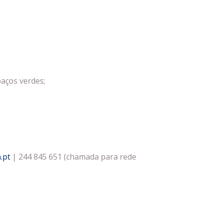
paços verdes;
a.pt
| 244 845 651 (chamada para rede