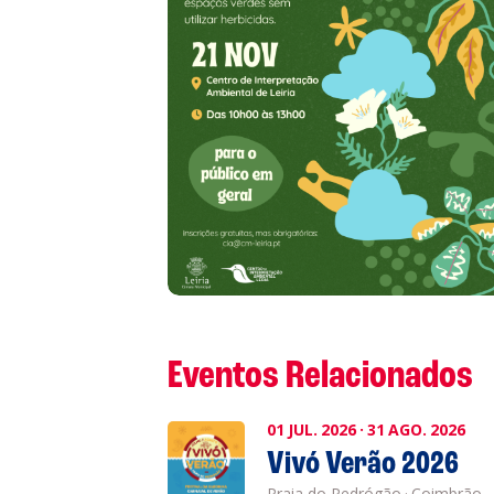
S
L
P
Cl
Co
Eventos Relacionados
01
JUL.
2026
·
31
AGO.
2026
Vivó Verão 2026
Praia do Pedrógão
·
Coimbrão