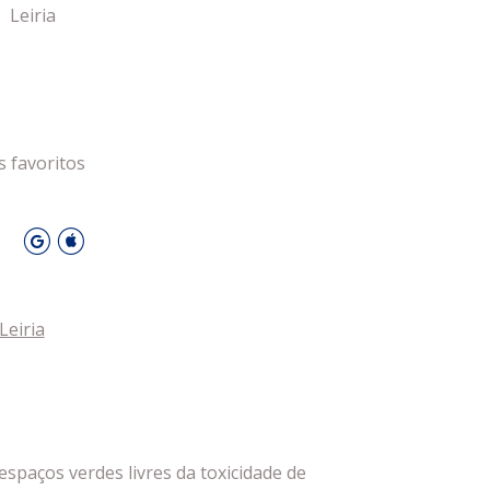
Leiria
 Leiria Agenda
DESPORTO
s favoritos
O
Leiria
spaços verdes livres da toxicidade de