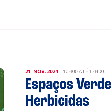
nar ao Roteiro
ISTENTES
21
NOV.
2024
10H00 ATÉ 13H00
Espaços Verd
genda
Informaçõe
Política de 
Herbicidas
Política de 