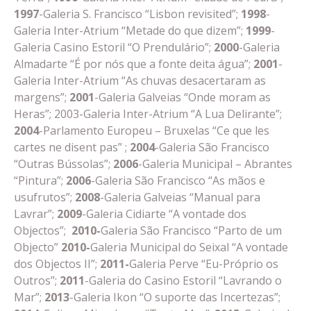
1997
-Galeria S. Francisco “Lisbon revisited”;
1998
-
Galeria Inter-Atrium “Metade do que dizem”;
1999
-
Galeria Casino Estoril “O Prendulário”;
2000
-Galeria
Almadarte “É por nós que a fonte deita água”;
2001
-
Galeria Inter-Atrium “As chuvas desacertaram as
margens”;
2001
-Galeria Galveias “Onde moram as
Heras”; 2003-Galeria Inter-Atrium “A Lua Delirante”;
2004
-Parlamento Europeu – Bruxelas “Ce que les
cartes ne disent pas” ;
2004
-Galeria São Francisco
“Outras Bússolas”;
2006
-Galeria Municipal – Abrantes
“Pintura”;
2006
-Galeria São Francisco “As mãos e
usufrutos”;
2008
-Galeria Galveias “Manual para
Lavrar”;
2009
-Galeria Cidiarte “A vontade dos
Objectos”;
2010-
Galeria São Francisco “Parto de um
Objecto”
2010-
Galeria Municipal do Seixal “A vontade
dos Objectos II”;
2011-
Galeria Perve “Eu-Próprio os
Outros”;
2011
-Galeria do Casino Estoril “Lavrando o
Mar”;
2013
-Galeria Ikon “O suporte das Incertezas”;