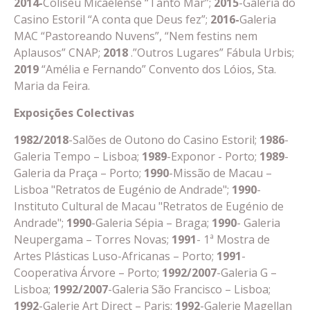
2014-
Coliseu Micaelense “Tanto Mar”;
2015
-Galeria do
Casino Estoril “A conta que Deus fez”;
2016-
Galeria
MAC “Pastoreando Nuvens”, “Nem festins nem
Aplausos” CNAP;
2018
.”Outros Lugares” Fábula Urbis;
2019
“Amélia e Fernando” Convento dos Lóios, Sta.
Maria da Feira.
Exposições Colectivas
1982/2018
-Salões de Outono do Casino Estoril;
1986
-
Galeria Tempo – Lisboa;
1989
-Exponor - Porto;
1989
-
Galeria da Praça – Porto;
1990
-Missão de Macau –
Lisboa "Retratos de Eugénio de Andrade";
1990
-
Instituto Cultural de Macau "Retratos de Eugénio de
Andrade";
1990
-Galeria Sépia – Braga;
1990
- Galeria
Neupergama – Torres Novas;
1991
- 1ª Mostra de
Artes Plásticas Luso-Africanas – Porto;
1991
-
Cooperativa Árvore – Porto;
1992/2007
-Galeria G –
Lisboa;
1992/2007
-Galeria São Francisco – Lisboa;
1992
-Galerie Art Direct – Paris;
1992
-Galerie Magellan