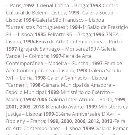
– Paris;
1992-Trienal
Latina – Braga;
1993
-Centro
Cultural de Belém – Lisboa;
1993
- Galeria Soctip –
Lisboa;
1994
-Galeria São Francisco – Lisboa
"Surrealistas Portugueses";
1994
-1º Salão de Prestígio
FIL – Lisboa;
1995
-Feirarte 95 – Braga;
1996
-SNBA –
Lisboa;
1996-Feira
de Arte Contemporânea – Porto;
1997
-Igreja de Santiago – Monsaraz1997-Galeria
Vandelli – Coimbra;
1997
-Feira de Arte
Contemporânea – Madeira – Funchal;
1997
-Feira de
Arte Contemporânea – Lisboa;
1998
-Galeria Século
XVII – Leiria;
1998
-Galeria Gymnásio – Lisboa
“Carmen”;
1998
-Câmara Municipal da Amadora –
Espólio Municipal;
1998
-Ministério do Exército –
Macau;
1998/2006
-Galeria Inter-Atrium – Porto;
1999,
2001, 2003, 2018
-Bienal do Avante;
1999
-Ministério da
Justiça – Lisboa;
1999
-25
éme
Anniversaire D`Avril –
Bobigny – França;
1999, 2000, 2006, 2012, 2013
-Feira
de Arte Contemporânea – Lisboa;
1999
-Galeria Pomar