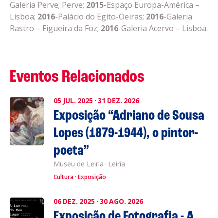
Galeria Perve; Perve;
2015
-Espaço Europa-América –
Lisboa;
2016
-Palácio do Egito-Oeiras;
2016
-Galeria
Rastro – Figueira da Foz;
2016
-Galeria Acervo – Lisboa.
Eventos Relacionados
05
JUL.
2025
·
31
DEZ.
2026
Exposição “Adriano de Sousa
Lopes (1879-1944), o pintor-
poeta”
Museu de Leiria
·
Leiria
Cultura
Exposição
06
DEZ.
2025
·
30
AGO.
2026
Exposição de Fotografia - A