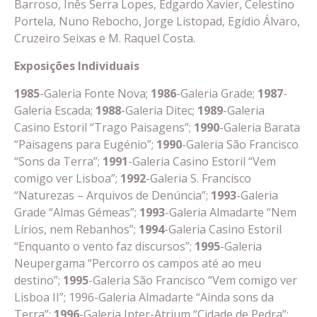
Barroso, Inês Serra Lopes, Edgardo Xavier, Celestino
Portela, Nuno Rebocho, Jorge Listopad, Egídio Álvaro,
Cruzeiro Seixas e M. Raquel Costa.
Exposições Individuais
1985
-Galeria Fonte Nova;
1986
-Galeria Grade;
1987
-
Galeria Escada;
1988
-Galeria Ditec;
1989
-Galeria
Casino Estoril “Trago Paisagens”;
1990
-Galeria Barata
“Paisagens para Eugénio”;
1990
-Galeria São Francisco
“Sons da Terra”;
1991
-Galeria Casino Estoril “Vem
comigo ver Lisboa”;
1992
-Galeria S. Francisco
“Naturezas – Arquivos de Denúncia”;
1993
-Galeria
Grade “Almas Gémeas”;
1993
-Galeria Almadarte “Nem
Lírios, nem Rebanhos”;
1994
-Galeria Casino Estoril
“Enquanto o vento faz discursos”;
1995
-Galeria
Neupergama “Percorro os campos até ao meu
destino”;
1995
-Galeria São Francisco “Vem comigo ver
Lisboa II”; 1996-Galeria Almadarte “Ainda sons da
Terra”;
1996
-Galeria Inter-Atrium “Cidade de Pedra”;