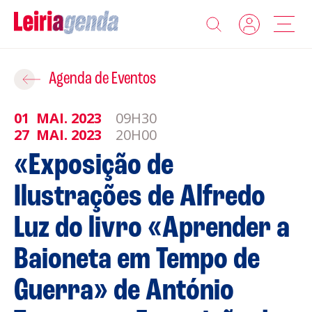
Agenda
Adicionar ao Roteiro
Agenda de Eventos
Sobre a Leiriagenda
01
MAI.
2023
09H30
ROTEIROS EXISTENTES
27
MAI.
2023
20H00
Promotores
«Exposição de
CRIAR NOVO
Ilustrações de Alfredo
Clubes Desportivos
Luz do livro «Aprender a
Contactos
Baioneta em Tempo de
Gravar
Informações
Guerra» de António
Política de Privacidade
Política de Cookies