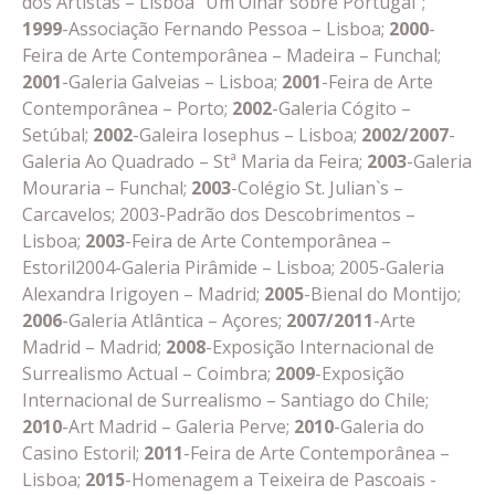
dos Artistas – Lisboa "Um Olhar sobre Portugal";
1999
-Associação Fernando Pessoa – Lisboa;
2000
-
Feira de Arte Contemporânea – Madeira – Funchal;
2001
-Galeria Galveias – Lisboa;
2001
-Feira de Arte
Contemporânea – Porto;
2002
-Galeria Cógito –
Setúbal;
2002
-Galeira Iosephus – Lisboa;
2002/2007
-
Galeria Ao Quadrado – Stª Maria da Feira;
2003
-Galeria
Mouraria – Funchal;
2003
-Colégio St. Julian`s –
Carcavelos; 2003-Padrão dos Descobrimentos –
Lisboa;
2003
-Feira de Arte Contemporânea –
Estoril2004-Galeria Pirâmide – Lisboa; 2005-Galeria
Alexandra Irigoyen – Madrid;
2005
-Bienal do Montijo;
2006
-Galeria Atlântica – Açores;
2007/2011
-Arte
Madrid – Madrid;
2008
-Exposição Internacional de
Surrealismo Actual – Coimbra;
2009
-Exposição
Internacional de Surrealismo – Santiago do Chile;
2010
-Art Madrid – Galeria Perve;
2010
-Galeria do
Casino Estoril;
2011
-Feira de Arte Contemporânea –
Lisboa;
2015
-Homenagem a Teixeira de Pascoais -