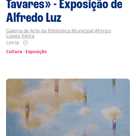
Tavares» - Exposição de
Alfredo Luz
Acompanhe a Leiria Agenda
CULTURA
Galeria de Arte da Biblioteca Municipal Afonso
Lopes Vieira
Leiria
DESPORTO
Cultura
Exposição