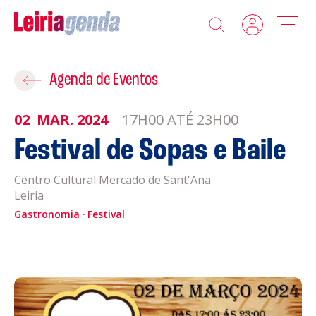
Agenda
Adicionar ao Roteiro
Agenda de Eventos
Sobre a Leiriagenda
02
MAR.
2024
17H00 ATÉ 23H00
ROTEIROS EXISTENTES
Festival de Sopas e Baile
Promotores
Centro Cultural Mercado de Sant'Ana
CRIAR NOVO
Clubes Desportivos
Leiria
Gastronomia
Festival
Contactos
Gravar
Informações
Política de Privacidade
Política de Cookies