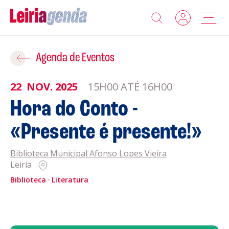
Agenda
Adicionar ao Roteiro
Agenda de Eventos
Sobre a Leiriagenda
22
NOV.
2025
15H00 ATÉ 16H00
ROTEIROS EXISTENTES
Hora do Conto -
Promotores
«Presente é presente!»
CRIAR NOVO
Clubes Desportivos
Biblioteca Municipal Afonso Lopes Vieira
Leiria
Contactos
Biblioteca
Literatura
Gravar
Informações
Política de Privacidade
Política de Cookies