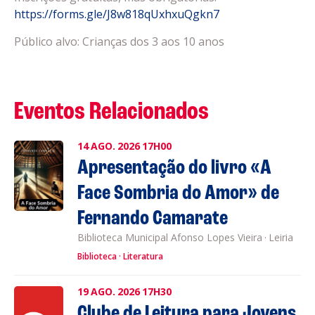
https://forms.gle/J8w818qUxhxuQgkn7
Público alvo: Crianças dos 3 aos 10 anos
Eventos Relacionados
14
AGO.
2026
17H00
Apresentação do livro «A
Face Sombria do Amor» de
Fernando Camarate
Biblioteca Municipal Afonso Lopes Vieira
·
Leiria
Biblioteca
Literatura
19
AGO.
2026
17H30
Clube de Leitura para Jovens