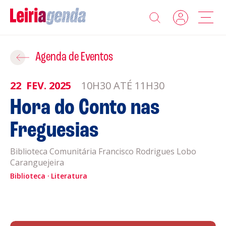
Agenda
Adicionar ao Roteiro
Agenda de Eventos
Sobre a Leiriagenda
22
FEV.
2025
10H30 ATÉ 11H30
ROTEIROS EXISTENTES
Hora do Conto nas
Promotores
Freguesias
CRIAR NOVO
Clubes Desportivos
Biblioteca Comunitária Francisco Rodrigues Lobo
Caranguejeira
Contactos
Biblioteca
Literatura
Gravar
Informações
Política de Privacidade
Política de Cookies