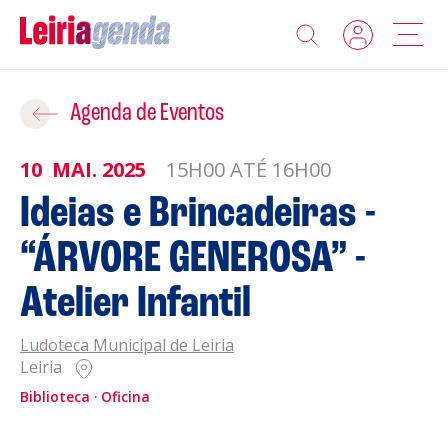
Agenda
Adicionar ao Roteiro
Agenda de Eventos
Sobre a Leiriagenda
10
MAI.
2025
15H00 ATÉ 16H00
ROTEIROS EXISTENTES
Ideias e Brincadeiras -
Promotores
“ÁRVORE GENEROSA” -
CRIAR NOVO
Clubes Desportivos
Atelier Infantil
Contactos
Ludoteca Municipal de Leiria
Leiria
Gravar
Informações
Biblioteca
Oficina
Política de Privacidade
Política de Cookies