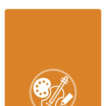
Acompanhe a Leiria Agenda
CULTURA
DESPORTO