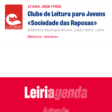
21
AGO.
2026
17H30
Clube de Leitura para Jovens
«Sociedade das Raposas»
Biblioteca Municipal Afonso Lopes Vieira
·
Leiria
Biblioteca
Literatura
Agenda