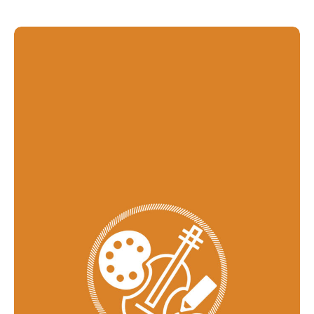
Acompanhe a Leiria Agenda
CULTURA
DESPORTO