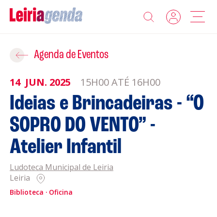
Agenda
Adicionar ao Roteiro
Agenda de Eventos
Sobre a Leiriagenda
14
JUN.
2025
15H00 ATÉ 16H00
ROTEIROS EXISTENTES
Ideias e Brincadeiras - “O
Promotores
SOPRO DO VENTO” -
CRIAR NOVO
Clubes Desportivos
Atelier Infantil
Contactos
Ludoteca Municipal de Leiria
Leiria
Gravar
Informações
Biblioteca
Oficina
Política de Privacidade
Política de Cookies