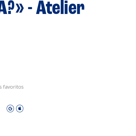
» - Atelier
 Leiria Agenda
DESPORTO
s favoritos
O