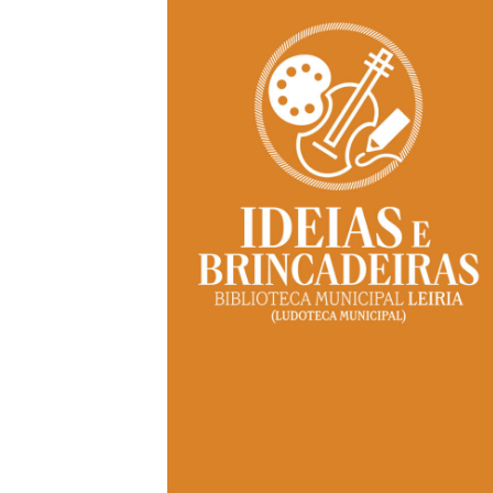
S
L
P
Cl
Co