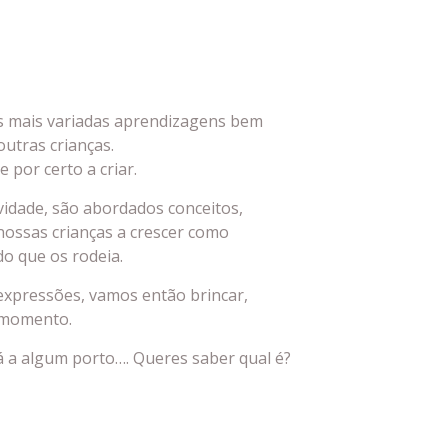
às mais variadas aprendizagens bem
outras crianças.
e por certo a criar.
tividade, são abordados conceitos,
 nossas crianças a crescer como
o que os rodeia.
 expressões, vamos então brincar,
a momento.
 a algum porto…. Queres saber qual é?