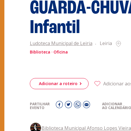
GUARDA-CHUVA?
obre a
Acompanhe a
eiriagenda
Infantil
CULTURA
Ludoteca Municipal de Leiria
Leiria
romotores
Biblioteca
Oficina
ubes Desportivos
Adicionar ao
Adicionar a roteiro
ntactos
PARTILHAR
ADICIONAR
EVENTO
AO CALENDÁRI
Biblioteca Municipal Afonso Lopes Vieira