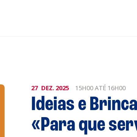
nar ao Roteiro
ISTENTES
27
DEZ.
2025
15H00 ATÉ 16H00
Ideias e Brinca
genda
Informaçõe
«Para que ser
Política de 
Política de 