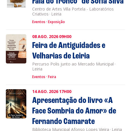
Fala do Tronco” de Sofia Silva
Centro de Artes Villa Portela - Laboratórios
Criativos
·
Leiria
Eventos
Exposição
08
AGO.
2026
09H00
Feira de Antiguidades e
Velharias de Leiria
Percurso Polis junto ao Mercado Municipal
·
Leiria
Eventos
Feira
14
AGO.
2026
17H00
Apresentação do livro «A
Face Sombria do Amor» de
Fernando Camarate
Biblioteca Municipal Afonso Lopes Vieira
·
Leiria