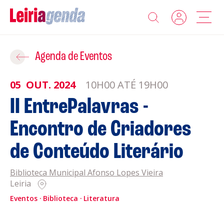
Agenda
Adicionar ao Roteiro
Agenda de Eventos
Sobre a Leiriagenda
05
OUT.
2024
10H00 ATÉ 19H00
ROTEIROS EXISTENTES
II EntrePalavras -
Promotores
Encontro de Criadores
CRIAR NOVO
Clubes Desportivos
de Conteúdo Literário
Contactos
Biblioteca Municipal Afonso Lopes Vieira
Leiria
Gravar
Informações
Eventos
Biblioteca
Literatura
Política de Privacidade
Política de Cookies