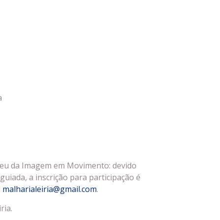
a
useu da Imagem em Movimento: devido
guiada, a inscrição para participação é
l
malharialeiria@gmail.com
.
ria.