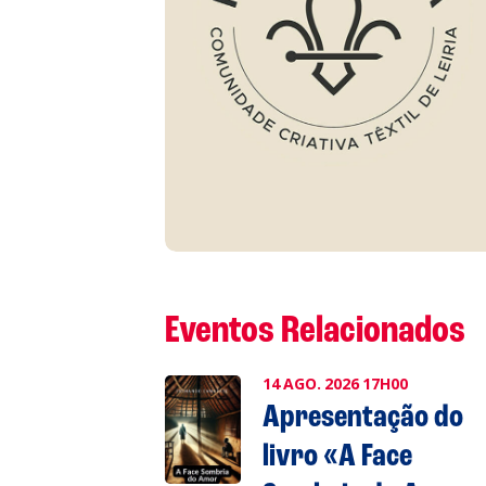
S
L
P
Cl
Co
Eventos Relacionados
14
AGO.
2026
17H00
Apresentação do
livro «A Face