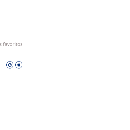
 Leiria Agenda
DESPORTO
s favoritos
O