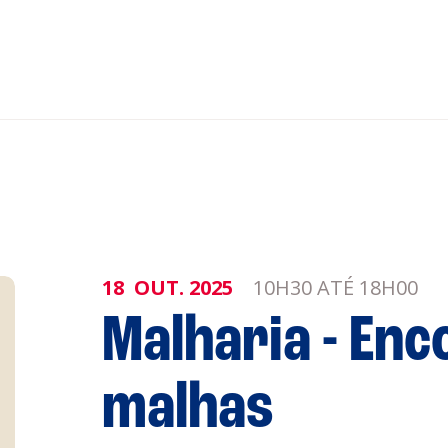
nar ao Roteiro
ISTENTES
18
OUT.
2025
10H30 ATÉ 18H00
Malharia - Enc
genda
Informaçõe
malhas
Política de 
Política de 