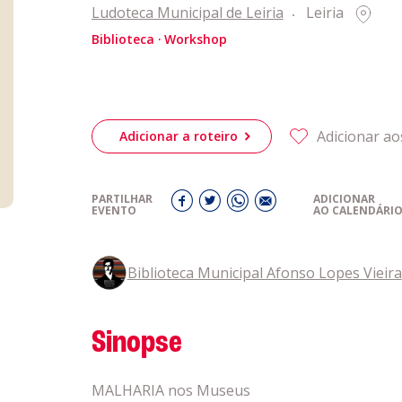
obre a
Ludoteca Municipal de Leiria
Leiria
Biblioteca
Workshop
Acompanhe a
eiriagenda
CULTURA
Adicionar ao
Adicionar a roteiro
romotores
PARTILHAR
ADICIONAR
ubes Desportivos
EVENTO
AO CALENDÁRI
ntactos
Biblioteca Municipal Afonso Lopes Vieira
Sinopse
MALHARIA nos Museus