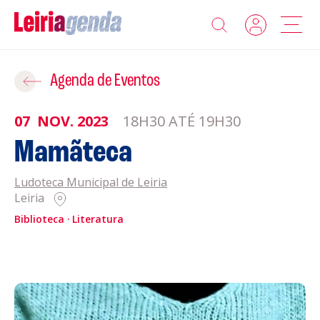
Agenda
Adicionar ao Roteiro
Agenda de Eventos
Sobre a Leiriagenda
07
NOV.
2023
18H30 ATÉ 19H30
ROTEIROS EXISTENTES
Mamãteca
Promotores
Ludoteca Municipal de Leiria
CRIAR NOVO
Clubes Desportivos
Leiria
Biblioteca
Literatura
Contactos
Gravar
Informações
Política de Privacidade
Política de Cookies