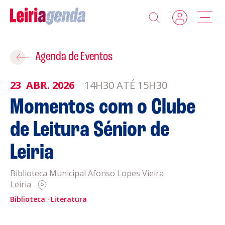
Agenda
Adicionar ao Roteiro
Agenda de Eventos
Sobre a Leiriagenda
23
ABR.
2026
14H30 ATÉ 15H30
ROTEIROS EXISTENTES
Momentos com o Clube
Promotores
de Leitura Sénior de
CRIAR NOVO
Clubes Desportivos
Leiria
Contactos
Biblioteca Municipal Afonso Lopes Vieira
Leiria
Gravar
Informações
Biblioteca
Literatura
Política de Privacidade
Política de Cookies