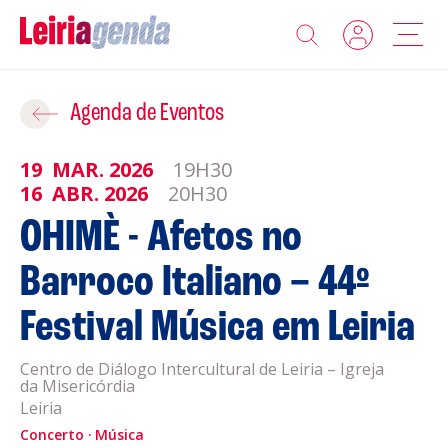
Agenda
Adicionar ao Roteiro
Agenda de Eventos
Sobre a Leiriagenda
19
MAR.
2026
19H30
ROTEIROS EXISTENTES
16
ABR.
2026
20H30
Promotores
OHIMÈ - Afetos no
CRIAR NOVO
Barroco Italiano – 44º
Clubes Desportivos
Festival Música em Leiria
Contactos
Centro de Diálogo Intercultural de Leiria – Igreja
Gravar
Informações
da Misericórdia
Leiria
Política de Privacidade
Concerto
Música
Política de Cookies