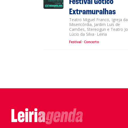
Festival Gótico
Extramuralhas
Teatro Miguel Franco, Igreja da
Misericórdia, Jardim Luís de
Camões, Stereogun e Teatro J
Lúcio da Silva
·
Leiria
Festival
Concerto