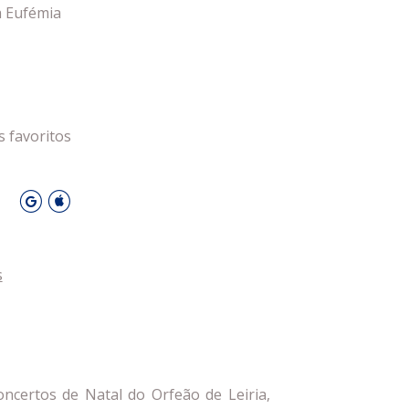
a Eufémia
DESPORTO
s favoritos
O
s
oncertos de Natal do Orfeão de Leiria,