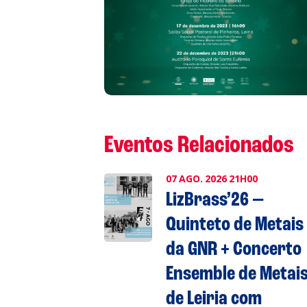
L
P
Cl
Eventos Relacionados
Co
07
AGO.
2026
21H00
LizBrass’26 —
Quinteto de Metais
da GNR + Concerto
Ensemble de Metai
de Leiria com