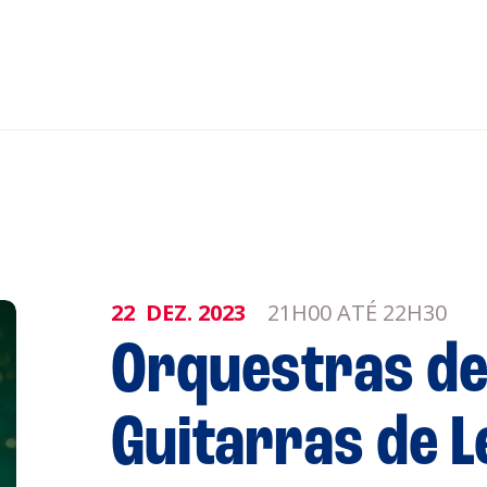
nar ao Roteiro
ISTENTES
22
DEZ.
2023
21H00 ATÉ 22H30
Orquestras de
genda
Informaçõe
Política de 
Política de 
Guitarras de L
obre a
Acompanhe a