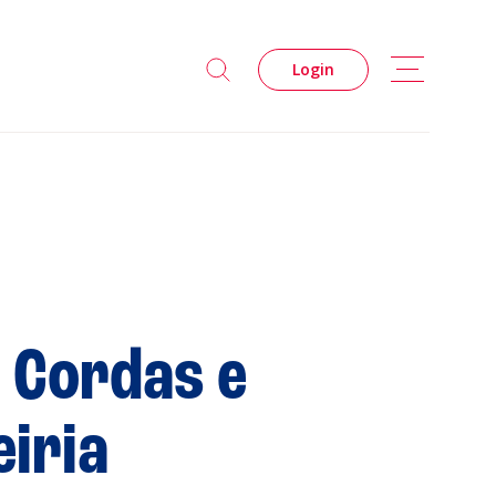
Login
 Cordas e
s
Privacidade
Cookies
eiria
 Leiria Agenda