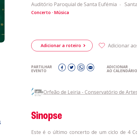
Auditório Paroquial de Santa Eufémia
Sant
eiriagenda
CULTURA
Concerto
Música
romotores
Adicionar ao
Adicionar a roteiro
ubes Desportivos
PARTILHAR
ADICIONAR
EVENTO
AO CALENDÁRI
ntactos
Orfeão de Leiria - Conservatório de Arte
Sinopse
s
Este é o último concerto de um ciclo de 4 C