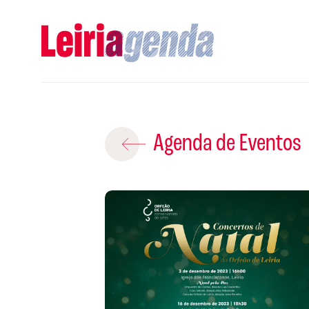
Adicio
Agenda de Eventos
ROTEIROS EX
CRIAR NOVO
A
Gravar
S