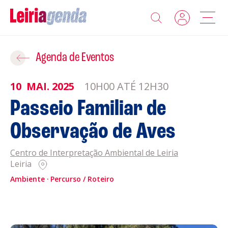
Agenda
Adicionar ao Roteiro
Agenda de Eventos
Sobre a Leiriagenda
10
MAI.
2025
10H00 ATÉ 12H30
ROTEIROS EXISTENTES
Passeio Familiar de
Promotores
Observação de Aves
CRIAR NOVO
Clubes Desportivos
Centro de Interpretação Ambiental de Leiria
Leiria
Contactos
Ambiente
Percurso / Roteiro
Gravar
Informações
Política de Privacidade
Política de Cookies