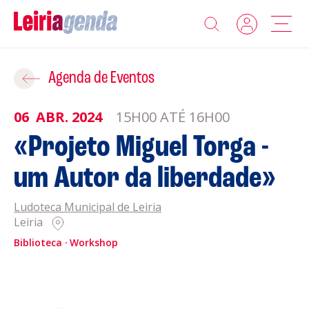
Agenda
Adicionar ao Roteiro
Agenda de Eventos
Sobre a Leiriagenda
06
ABR.
2024
15H00 ATÉ 16H00
ROTEIROS EXISTENTES
«Projeto Miguel Torga -
Promotores
um Autor da liberdade»
CRIAR NOVO
Clubes Desportivos
Ludoteca Municipal de Leiria
Leiria
Contactos
Biblioteca
Workshop
Gravar
Informações
Política de Privacidade
Política de Cookies