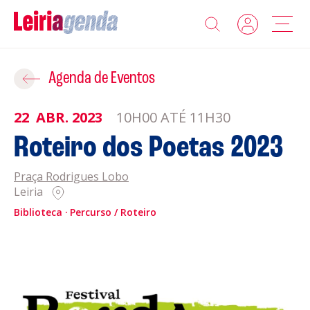
Agenda
Adicionar ao Roteiro
Agenda de Eventos
Sobre a Leiriagenda
22
ABR.
2023
10H00 ATÉ 11H30
ROTEIROS EXISTENTES
Roteiro dos Poetas 2023
Promotores
Praça Rodrigues Lobo
CRIAR NOVO
Clubes Desportivos
Leiria
Biblioteca
Percurso / Roteiro
Contactos
Gravar
Informações
Política de Privacidade
Política de Cookies