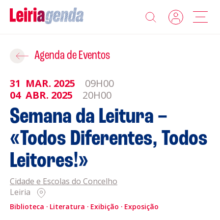
Agenda
Adicionar ao Roteiro
Agenda de Eventos
Sobre a Leiriagenda
31
MAR.
2025
09H00
ROTEIROS EXISTENTES
04
ABR.
2025
20H00
Promotores
Semana da Leitura –
CRIAR NOVO
«Todos Diferentes, Todos
Clubes Desportivos
Leitores!»
Contactos
Cidade e Escolas do Concelho
Gravar
Informações
Leiria
Política de Privacidade
Biblioteca
Literatura
Exibição
Exposição
Política de Cookies