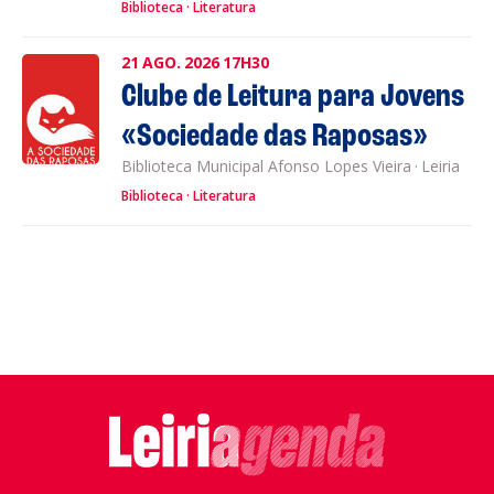
Biblioteca
Literatura
21
AGO.
2026
17H30
Clube de Leitura para Jovens
«Sociedade das Raposas»
Biblioteca Municipal Afonso Lopes Vieira
·
Leiria
Biblioteca
Literatura