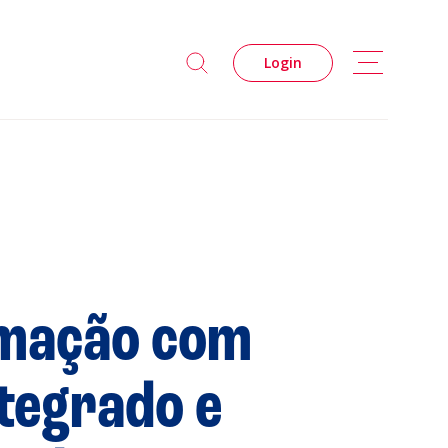
Login
imação com
s
Privacidade
Cookies
ntegrado e
 Leiria Agenda