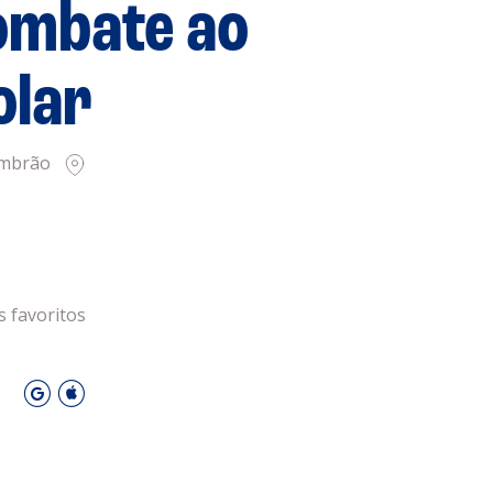
ombate ao
DESPORTO
olar
mbrão
s favoritos
O