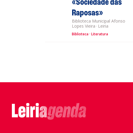
«Sociedade das
Raposas»
Biblioteca Municipal Afonso
Lopes Vieira
·
Leiria
Biblioteca
Literatura