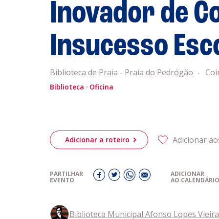
Inovador de C
eiriagenda
CULTURA
Insucesso Esc
romotores
Biblioteca de Praia - Praia do Pedrógão
Coi
ubes Desportivos
Biblioteca
Oficina
ntactos
Adicionar ao
Adicionar a roteiro
PARTILHAR
ADICIONAR
EVENTO
AO CALENDÁRI
Biblioteca Municipal Afonso Lopes Vieira