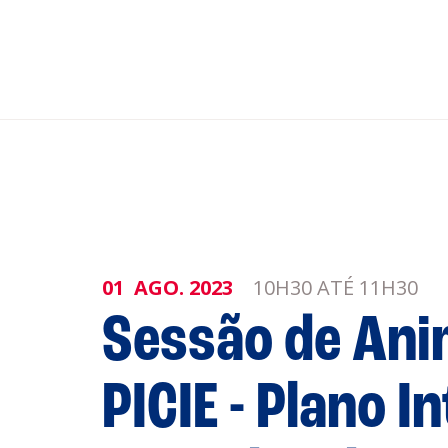
nar ao Roteiro
ISTENTES
01
AGO.
2023
10H30 ATÉ 11H30
Sessão de An
genda
Informaçõe
Política de 
Política de 
PICIE - Plano I
obre a
Acompanhe a