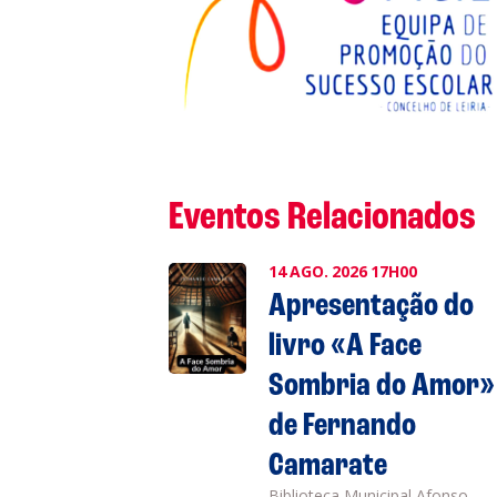
L
P
Cl
Eventos Relacionados
Co
14
AGO.
2026
17H00
Apresentação do
livro «A Face
Sombria do Amor»
de Fernando
Camarate
Biblioteca Municipal Afonso