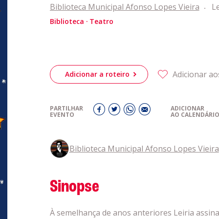
obre a
Biblioteca Municipal Afonso Lopes Vieira
Le
Biblioteca
Teatro
Acompanhe a
eiriagenda
CULTURA
Adicionar ao
Adicionar a roteiro
romotores
PARTILHAR
ADICIONAR
ubes Desportivos
EVENTO
AO CALENDÁRI
ntactos
Biblioteca Municipal Afonso Lopes Vieira
Sinopse
À semelhança de anos anteriores Leiria assi