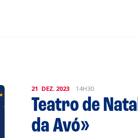
nar ao Roteiro
ISTENTES
21
DEZ.
2023
14H30
Teatro de Nata
genda
Informaçõe
da Avó»
Política de 
Política de 