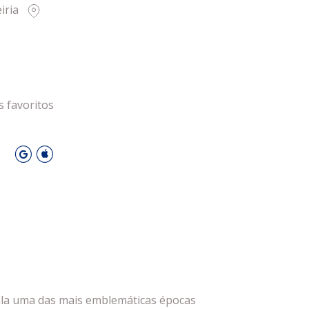
iria
 Leiria Agenda
DESPORTO
s favoritos
O
nala uma das mais emblemáticas épocas