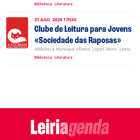
Biblioteca
Literatura
21
AGO.
2026
17H30
Clube de Leitura para Jovens
«Sociedade das Raposas»
Biblioteca Municipal Afonso Lopes Vieira
·
Leiria
Biblioteca
Literatura