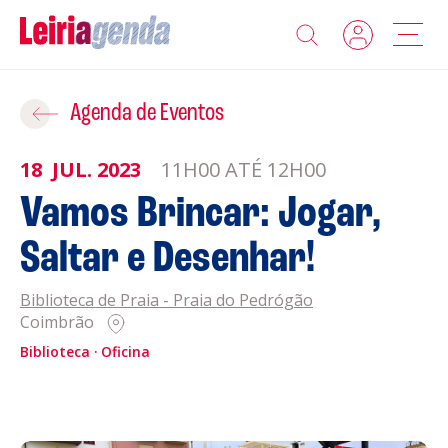
Agenda
Adicionar ao Roteiro
Agenda de Eventos
Sobre a Leiriagenda
18
JUL.
2023
11H00 ATÉ 12H00
ROTEIROS EXISTENTES
Vamos Brincar: Jogar,
Promotores
Saltar e Desenhar!
CRIAR NOVO
Clubes Desportivos
Biblioteca de Praia - Praia do Pedrógão
Coimbrão
Contactos
Biblioteca
Oficina
Gravar
Informações
Política de Privacidade
Política de Cookies