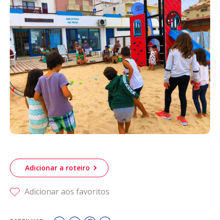
Acompanhe a Leiria Agenda
CULTURA
DESPORTO
Adicionar a roteiro
Adicionar aos favoritos