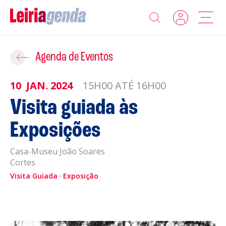
Agenda
Adicionar ao Roteiro
Agenda de Eventos
Sobre a Leiriagenda
10
JAN.
2024
15H00 ATÉ 16H00
ROTEIROS EXISTENTES
Visita guiada às
Promotores
Exposições
CRIAR NOVO
Clubes Desportivos
Casa-Museu João Soares
Cortes
Contactos
Visita Guiada
Exposição
Gravar
Informações
Política de Privacidade
Política de Cookies