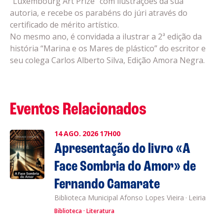
“Luxembourg Art Prize” com ilustrações da sua
autoria, e recebe os parabéns do júri através do
certificado de mérito artístico.
No mesmo ano, é convidada a ilustrar a 2ª edição da
história “Marina e os Mares de plástico” do escritor e
seu colega Carlos Alberto Silva, Edição Amora Negra.
Eventos Relacionados
14
AGO.
2026
17H00
Apresentação do livro «A
Face Sombria do Amor» de
Fernando Camarate
Biblioteca Municipal Afonso Lopes Vieira
·
Leiria
Biblioteca
Literatura