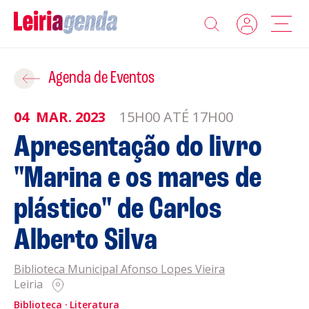
Agenda
Adicionar ao Roteiro
Agenda de Eventos
Sobre a Leiriagenda
04
MAR.
2023
15H00 ATÉ 17H00
ROTEIROS EXISTENTES
Apresentação do livro
Promotores
"Marina e os mares de
CRIAR NOVO
Clubes Desportivos
plástico" de Carlos
Contactos
Alberto Silva
Gravar
Informações
Biblioteca Municipal Afonso Lopes Vieira
Leiria
Política de Privacidade
Política de Cookies
Biblioteca
Literatura