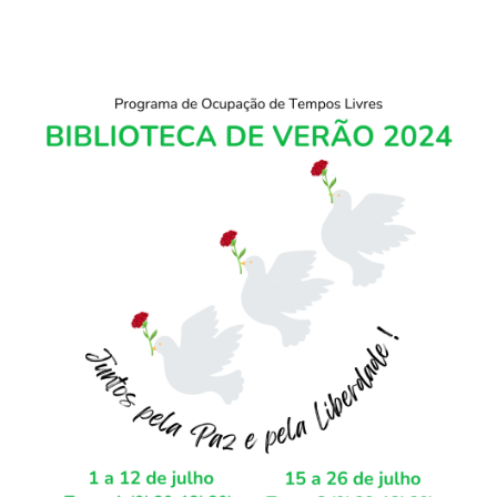
Acompanhe a Leiria Agenda
CULTURA
DESPORTO