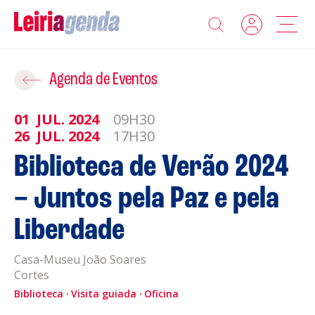
Agenda
Adicionar ao Roteiro
Agenda de Eventos
Sobre a Leiriagenda
01
JUL.
2024
09H30
ROTEIROS EXISTENTES
26
JUL.
2024
17H30
Promotores
Biblioteca de Verão 2024
CRIAR NOVO
– Juntos pela Paz e pela
Clubes Desportivos
Liberdade
Contactos
Casa-Museu João Soares
Gravar
Informações
Cortes
Política de Privacidade
Biblioteca
Visita guiada
Oficina
Política de Cookies