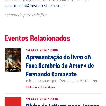
Mais informações e inscrições: 244 891 219* ou
casa-museu@fmsoaresbarroso.pt
*chamada para rede fixa
Eventos Relacionados
14
AGO.
2026
17H00
Apresentação do livro «A
Face Sombria do Amor» de
Fernando Camarate
Biblioteca Municipal Afonso Lopes Vieira
·
Leiria
Biblioteca
Literatura
19
AGO.
2026
17H30