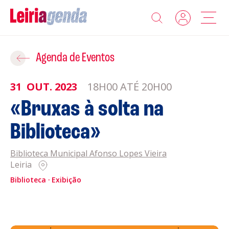
Agenda
Adicionar ao Roteiro
Agenda de Eventos
Sobre a Leiriagenda
31
OUT.
2023
18H00 ATÉ 20H00
ROTEIROS EXISTENTES
«Bruxas à solta na
Promotores
Biblioteca»
CRIAR NOVO
Clubes Desportivos
Biblioteca Municipal Afonso Lopes Vieira
Leiria
Contactos
Biblioteca
Exibição
Gravar
Informações
Política de Privacidade
Política de Cookies