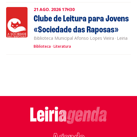
21
AGO.
2026
17H30
Clube de Leitura para Jovens
«Sociedade das Raposas»
Biblioteca Municipal Afonso Lopes Vieira
·
Leiria
Biblioteca
Literatura