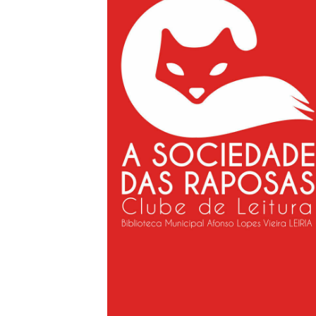
S
L
P
Cl
Co