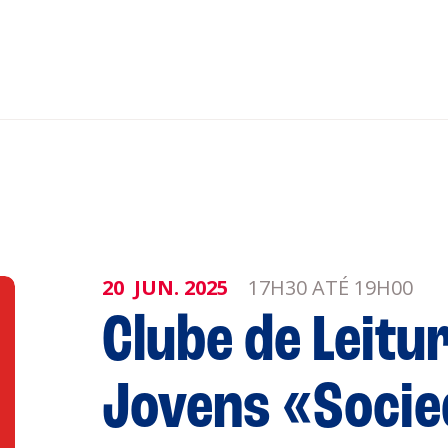
nar ao Roteiro
ISTENTES
20
JUN.
2025
17H30 ATÉ 19H00
Clube de Leitu
genda
Informaçõe
Jovens «Socie
Política de 
Política de 