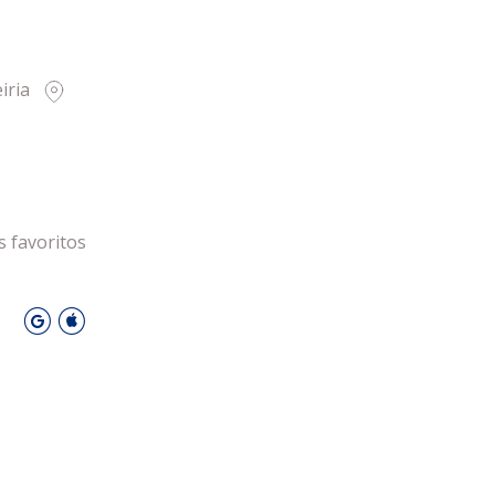
 Leiria Agenda
DESPORTO
iria
s favoritos
O