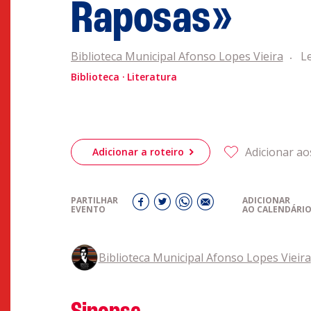
Raposas»
obre a
Acompanhe a
eiriagenda
CULTURA
Biblioteca Municipal Afonso Lopes Vieira
Le
Biblioteca
Literatura
romotores
Adicionar ao
Adicionar a roteiro
ubes Desportivos
PARTILHAR
ADICIONAR
ntactos
EVENTO
AO CALENDÁRI
Biblioteca Municipal Afonso Lopes Vieira